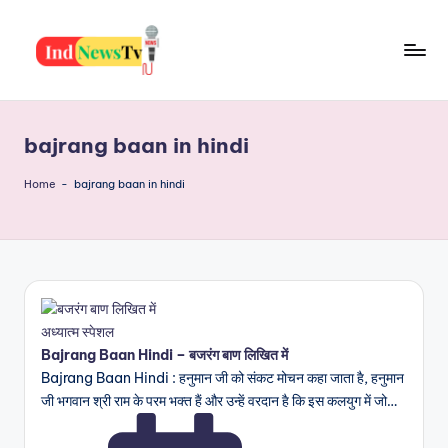
Skip
to
I
content
Latest
News,
n
Jobs,
bajrang baan in hindi
d
Yojana,
Festiwal,
N
Home
-
bajrang baan in hindi
Health
e
And
w
Many
More
s
T
Posted
अध्यात्म स्पेशल
v
in
Bajrang Baan Hindi – बजरंग बाण लिखित में
Bajrang Baan Hindi : हनुमान जी को संकट मोचन कहा जाता है, हनुमान
जी भगवान श्री राम के परम भक्त हैं और उन्हें वरदान है कि इस कलयुग में जो…