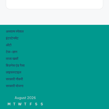
अध्यात्म स्पेशल
इंटरटेनमेंट
ऑटो
टेक-ज्ञान
ताजा खबरें
बिज़नेस एंड पैसा
लाइफस्टाइल
सरकारी नौकरी
सरकारी योजना
August 2026
M
T
W
T
F
S
S