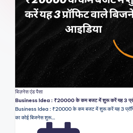
B
व
क
P
b