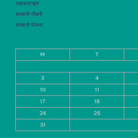
अध्यात्म स्पेशल
इंटरटेनमेंट
ऑटो
टेक-ज्ञान
ताजा खबरें
बिज़नेस एंड पैसा
लाइफस्टाइल
सरकारी नौकरी
सरकारी योजना