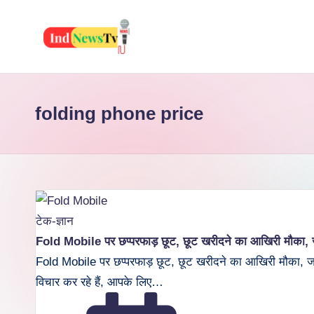
Skip
to
I
Latest
content
News,
n
Jobs,
folding phone price
d
Yojana,
Festiwal,
N
Health
e
And
Many
w
Posted
टेक-ज्ञान
More
s
in
Fold Mobile पर छप्परफाड़ छूट, छूट खरीदने का आखिरी मौका, ज
Fold Mobile पर छप्परफाड़ छूट, छूट खरीदने का आखिरी मौका, जल
T
विचार कर रहे हैं, आपके लिए…
v