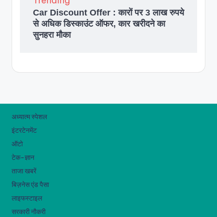
Trending
Car Discount Offer : कारों पर 3 लाख रुपये
से अधिक डिस्काउंट ऑफर, कार खरीदने का
सुनहरा मौका
अध्यात्म स्पेशल
इंटरटेनमेंट
ऑटो
टेक-ज्ञान
ताजा खबरें
बिज़नेस एंड पैसा
लाइफस्टाइल
सरकारी नौकरी