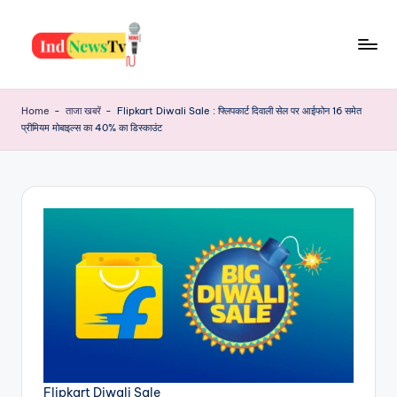
Skip
to
I
content
Latest
News,
n
Home
-
ताजा खबरें
-
Flipkart Diwali Sale : फ्लिपकार्ट दिवाली सेल पर आईफोन 16 समेत
Jobs,
प्रीमियम मोबाइल्स का 40% का डिस्काउंट
d
Yojana,
Festiwal,
N
Health
e
And
Many
w
More
s
T
v
Flipkart Diwali Sale