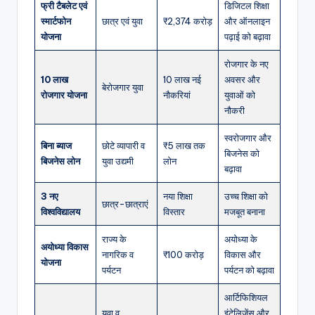
फ्री टैबलेट एवं
डिजिटल शिक्षा
स्मार्टफोन
छात्र एवं युवा
₹2,374 करोड़
और ऑनलाइन
योजना
पढ़ाई को बढ़ावा
रोजगार के नए
10 लाख
10 लाख नई
अवसर और
बेरोजगार युवा
रोजगार योजना
नौकरियां
युवाओं को
नौकरी
स्वरोजगार और
बिना ब्याज
छोटे व्यापारी व
₹5 लाख तक
बिजनेस को
बिजनेस लोन
युवा उद्यमी
लोन
बढ़ावा
3 नए
नया शिक्षा
उच्च शिक्षा को
छात्र-छात्राएं
विश्वविद्यालय
विस्तार
मजबूत बनाना
राज्य के
अयोध्या के
अयोध्या विकास
नागरिक व
₹100 करोड़
विकास और
योजना
पर्यटन
पर्यटन को बढ़ावा
आर्टिफिशियल
युवा व
इंटेलिजेंस और