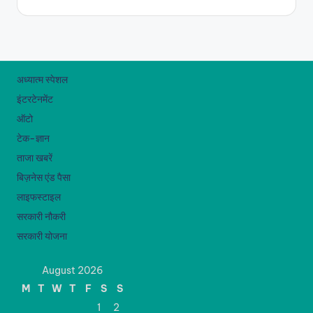
अध्यात्म स्पेशल
इंटरटेनमेंट
ऑटो
टेक-ज्ञान
ताजा खबरें
बिज़नेस एंड पैसा
लाइफस्टाइल
सरकारी नौकरी
सरकारी योजना
August 2026
M
T
W
T
F
S
S
1
2