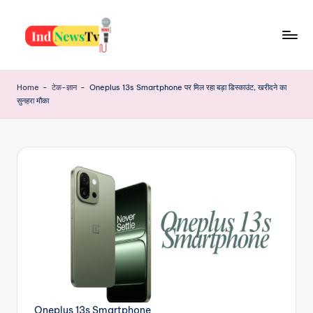
Skip
to
I
content
Latest
News,
n
Home
-
टेक-ज्ञान
-
Oneplus 13s Smartphone पर मिल रहा बड़ा डिस्काउंट, खरीदने का
Jobs,
सुनहरा मौका
d
Yojana,
Festiwal,
N
Health
e
And
w
Many
More
s
T
v
Oneplus 13s Smartphone