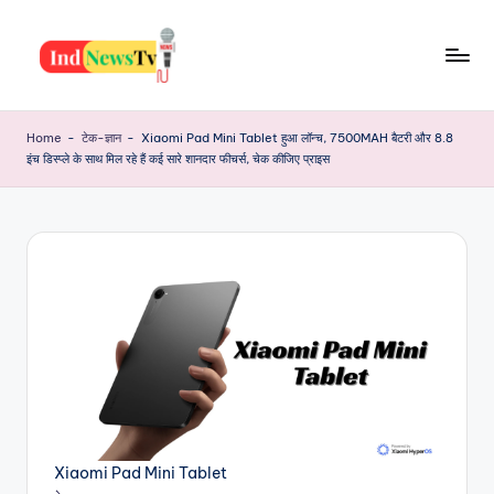
Skip
to
I
content
Latest
News,
n
Home
-
टेक-ज्ञान
-
Xiaomi Pad Mini Tablet हुआ लॉन्च, 7500MAH बैटरी और 8.8
Jobs,
इंच डिस्प्ले के साथ मिल रहे हैं कई सारे शानदार फीचर्स, चेक कीजिए प्राइस
d
Yojana,
Festiwal,
N
Health
e
And
w
Many
More
s
T
v
Xiaomi Pad Mini Tablet