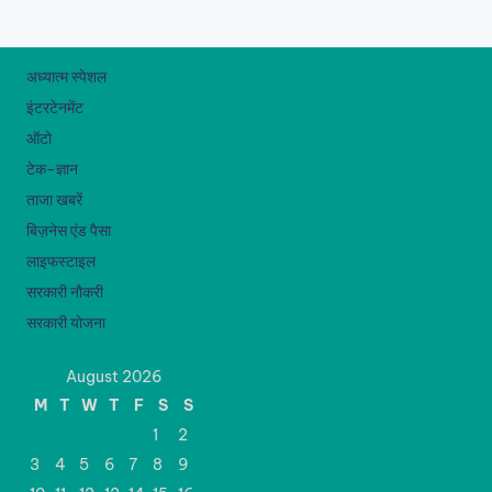
अध्यात्म स्पेशल
इंटरटेनमेंट
ऑटो
टेक-ज्ञान
ताजा खबरें
बिज़नेस एंड पैसा
लाइफस्टाइल
सरकारी नौकरी
सरकारी योजना
August 2026
M
T
W
T
F
S
S
1
2
3
4
5
6
7
8
9