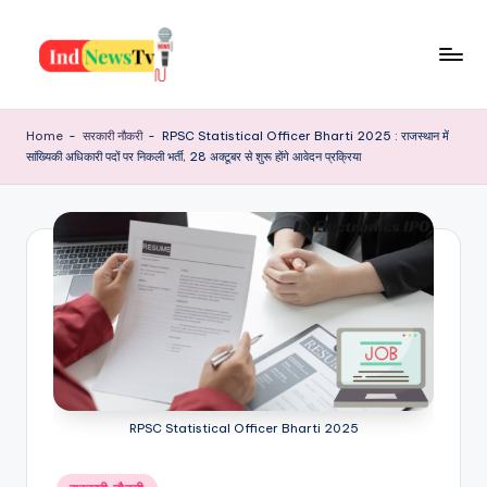
Skip
to
I
content
Latest
News,
n
Home
-
सरकारी नौकरी
-
RPSC Statistical Officer Bharti 2025 : राजस्थान में
Jobs,
सांख्यिकी अधिकारी पदों पर निकली भर्ती, 28 अक्टूबर से शुरू होंगे आवेदन प्रक्रिया
d
Yojana,
Festiwal,
N
Health
e
And
w
Many
More
s
T
v
RPSC Statistical Officer Bharti 2025
Posted