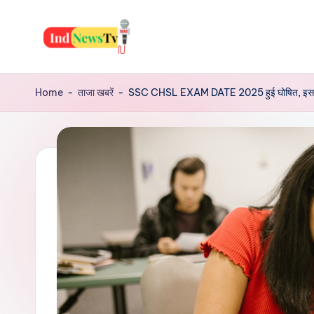
Skip
to
I
Latest
content
News,
n
Home
-
ताजा खबरें
-
SSC CHSL EXAM DATE 2025 हुई घोषित, इस डेट से शुर
Jobs,
d
Yojana,
Festiwal,
N
Health
e
And
Many
w
More
s
T
v